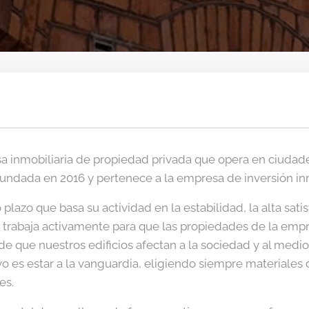
 inmobiliaria de propiedad privada que opera en ciudad
fundada en 2016 y pertenece a la empresa de inversión in
plazo que basa su actividad en la estabilidad, la alta satis
n trabaja activamente para que las propiedades de la emp
de que nuestros edificios afectan a la sociedad y al medi
ivo es estar a la vanguardia, eligiendo siempre materiales
es.