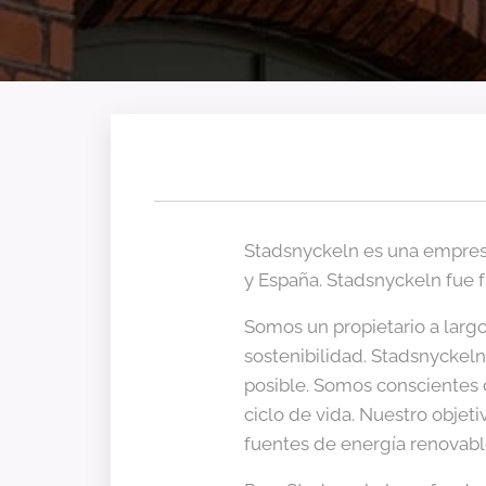
Stadsnyckeln es una empresa
y España. Stadsnyckeln fue 
Somos un propietario a largo 
sostenibilidad. Stadsnyckel
posible. Somos conscientes 
ciclo de vida. Nuestro objet
fuentes de energía renovabl