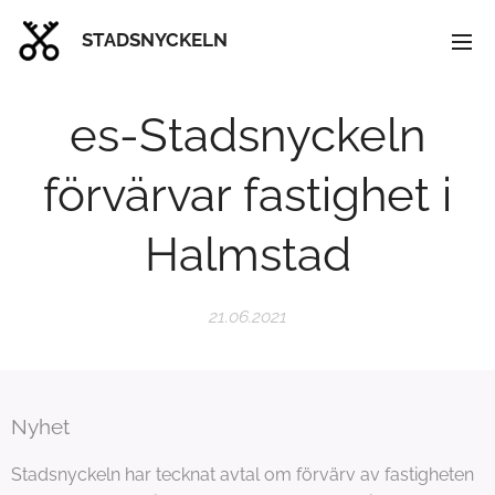
STADSNYCKELN
es-Stadsnyckeln
förvärvar fastighet i
Halmstad
21.06.2021
Nyhet
Stadsnyckeln har tecknat avtal om förvärv av fastigheten