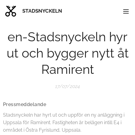
STADSNYCKELN
en-Stadsnyckeln hyr
ut och bygger nytt åt
Ramirent
17/07/2024
Pressmeddelande
Stadsnyckeln har hyrt ut och uppför en ny anläggning i
Uppsala för Ramirent. Fastigheten är belägen intill E4 i
området i Östra Fyrislund, Uppsala.